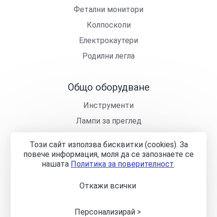
Фетални монитори
Колпоскопи
Електрокаутери
Родилни легла
Общо оборудване
Инструменти
Лампи за преглед
Кушетки
Този сайт използва бисквитки (cookies). За
Лекарски столчета
повече информация, моля да се запознаете се
нашaтa
Политика за поверителност
.
Откажи всички
Общи условия
Политика за поверителност
Онлайн
разрешаване на спорове
Управление на бисквитките
Карта на сайта
Персонализирай >