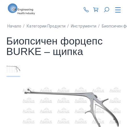
+359 87 990 62 1
Начало
/
Категории Продукти
/
Инструменти
/
Биопсичен ф
Биопсичен форцепс
BURKE – щипка