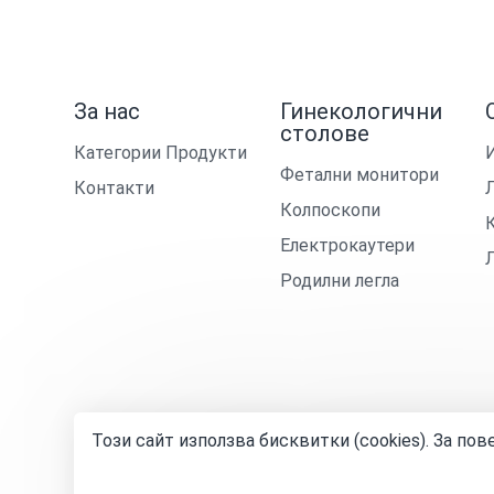
За нас
Гинекологични
столове
Категории Продукти
Фетални монитори
Контакти
Колпоскопи
Електрокаутери
Родилни легла
Този сайт използва бисквитки (cookies). За по
© 2024—2026 „Джи Кей Инженеринг Груп“ ООД
Общи 