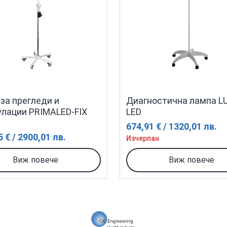
за прегледи и
Диагностична лампа L
лации PRIMALED-FIX
LED
674,91 € / 1320,01 лв.
 € / 2900,01 лв.
Изчерпан
Виж повече
Виж повече