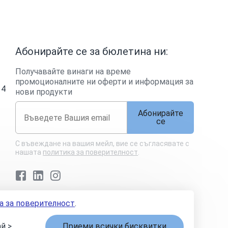
Абонирайте се за бюлетина ни:
Получавайте винаги на време
промоционалните ни оферти и информация за
14
нови продукти
Абонирайте
се
С въвеждане на вашия мейл, вие се съгласявате с
нашата
политика за поверителност
.
Facebook
LinkedIn
Instagram
а за поверителност
.
спорове
Управление на бисквитките
Карта на сайта
й >
Приеми всички бисквитки