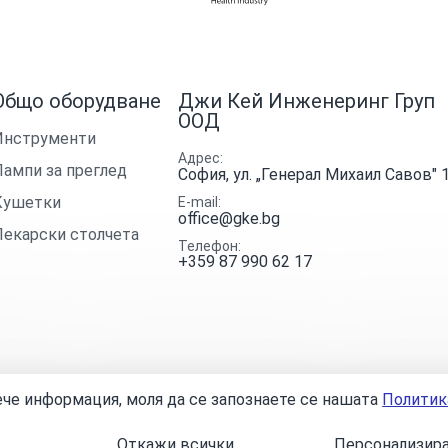
Общо оборудване
Джи Кей Инженеринг Груп
ООД
Инструменти
Адрес
Лампи за преглед
София, ул. „Генерал Михаил Савов" 
Кушетки
E-mail
office@gke.bg
Лекарски столчета
Телефон
+359 87 990 62 17
вече информация, моля да се запознаете се нашaтa
Политик
условия
Политика за поверителност
Онлайн разрешаване на 
Откажи всички
Персонализира