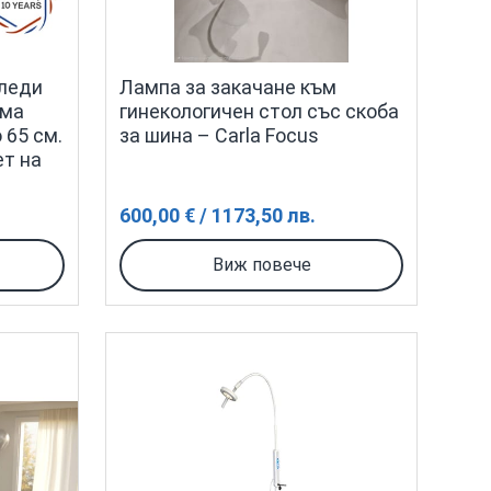
гледи
Лампа за закачане към
ема
гинекологичен стол със скоба
 65 см.
за шина – Carla Focus
ет на
600,00 € / 1173,50 лв.
Виж повече