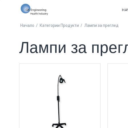
НА
Начало
/
Категории Продукти
/
Лампи за преглед
Лампи за прег