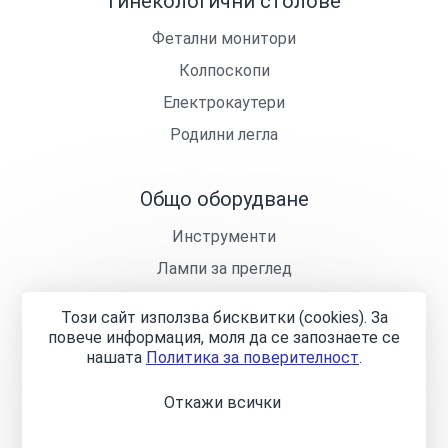
Гинекологични столове
Фетални монитори
Колпоскопи
Електрокаутери
Родилни легла
Общо оборудване
Инструменти
Лампи за преглед
Кушетки
Този сайт използва бисквитки (cookies). За
Лекарски столчета
повече информация, моля да се запознаете се
нашaтa
Политика за поверителност
.
Откажи всички
Общи условия
Политика за поверителност
Онлайн
разрешаване на спорове
Управление на бисквитките