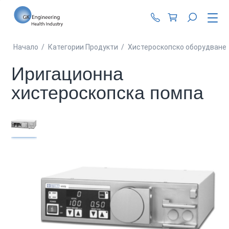
+359 87 990 62 1
Начало
/
Категории Продукти
/
Хистероскопско оборудване
Иригационна
хистероскопска помпа