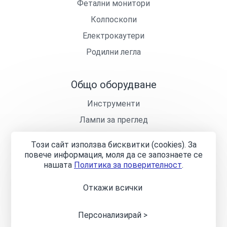
Фетални монитори
Колпоскопи
Електрокаутери
Родилни легла
Общо оборудване
Инструменти
Лампи за преглед
Кушетки
Този сайт използва бисквитки (cookies). За
Лекарски столчета
повече информация, моля да се запознаете се
нашaтa
Политика за поверителност
.
Откажи всички
Общи условия
Политика за поверителност
Онлайн
разрешаване на спорове
Управление на бисквитките
Карта на сайта
Персонализирай >
© 2024—2026 „Джи Кей Инженеринг Груп“ ООД