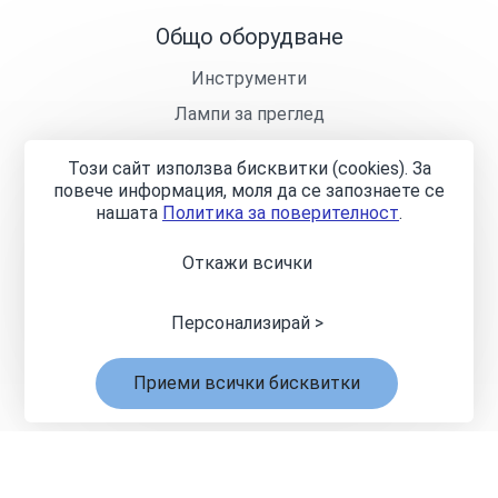
Общо оборудване
Инструменти
Лампи за преглед
Кушетки
Този сайт използва бисквитки (cookies). За
Лекарски столчета
повече информация, моля да се запознаете се
нашaтa
Политика за поверителност
.
Откажи всички
Общи условия
Политика за поверителност
Онлайн
разрешаване на спорове
Управление на бисквитките
Карта на сайта
Персонализирай >
© 2024—2026 „Джи Кей Инженеринг Груп“ ООД
Изработка на сайт върху
Creativiso® Xpress™
(v1.50.22)
* 1
Приеми всички бисквитки
EUR = 1.95583 BGN