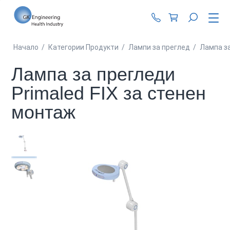
+359 87 990 62 1
Начало
/
Категории Продукти
/
Лампи за преглед
/
Лампа за
Лампа за прегледи
Primaled FIX за стенен
монтаж