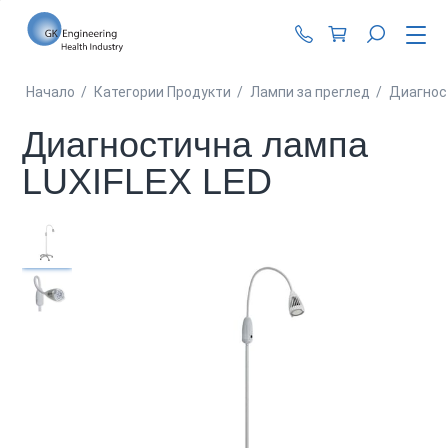
+359 87 990 62 1
Начало
/
Категории Продукти
/
Лампи за преглед
/
Диагнос
Диагностична лампа
LUXIFLEX LED