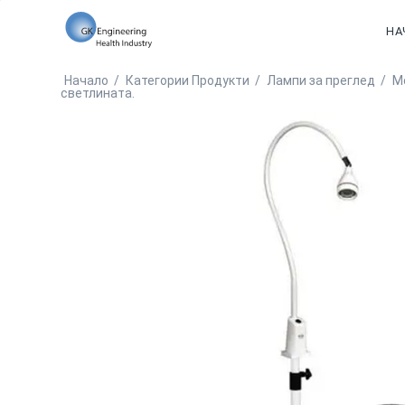
НА
Начало
/
Категории Продукти
/
Лампи за преглед
/
Мо
светлината.