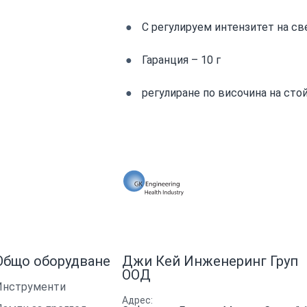
С регулируем интензитет на св
Гаранция – 10 г
регулиране по височина на стой
Общо оборудване
Джи Кей Инженеринг Груп
ООД
Инструменти
Адрес