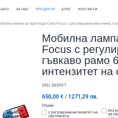
ЧАЛО
ЗА НАС
ПРОДУКТИ
БЛОГ
КОНТАКТИ
билна лампа за прегледи Carla Focus с регулируема височина, гъв
Мобилна лампа
Focus с регул
гъвкаво рамо 6
интензитет на 
SKU: 0650VТ
650,00 € / 1271,29 лв.
Опции
без р
с регулируем интензитет на
на с
светлината
7 лв.