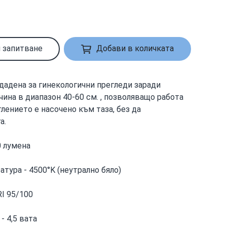
 запитване
Добави в количката
дадена за гинекологични прегледи заради
ина в диапазон 40-60 см. , позволяващо работа
лението е насочено към таза, без да
а.
0 лумена
тура - 4500°K (неутрално бяло)
I 95/100
- 4,5 вата