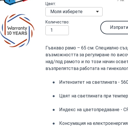
Цвят
Количество
Изпрати
Гъвкаво рамо – 65 см. Специално съз
възможността за регулиране по височ
над/под рамото и по този начин освет
възпрепятства работата на гинеколог
Интензитет на светлината - 56
Цвят на светлината при темпера
Индекс на цветопредаване - CR
Консумация на електроенергия 