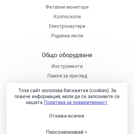
Фетални монитори
Колпоскопи
Електрокаутери
Родилни легла
Общо оборудване
Инструменти
Лампи за преглед
Кушетки
Този сайт използва бисквитки (cookies). За
Лекарски столчета
повече информация, моля да се запознаете се
нашaтa
Политика за поверителност
.
Откажи всички
Общи условия
Политика за поверителност
Онлайн
разрешаване на спорове
Управление на бисквитките
Карта на сайта
Персонализирай >