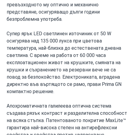
превъзходното му оптично и механично
представяне, осигуряващо дълги години
безпроблемна употреба.
Супер ярък LED светлинен източиник от 50 W
осигурява над 135 000 лукса при цветова
температура, най-близка до естествената дневна
светлина. С време на работа от 60 000 часа
експлоатационен живот на крушките, смяната на
крушки и съхранението на резервни вече не са
повод за безпокойство. Електрониката, вградена
директно във въртящото се рамо, прави Prima GN
компактно решение.
Апохроматичната галилеева оптична система
създава рязък контраст и разделителна способност
на всяка стъпка. Патентованото покритие MaxLite™
гарантира най-висока степен на антирефлексни
свойства и свойства против надраскване,