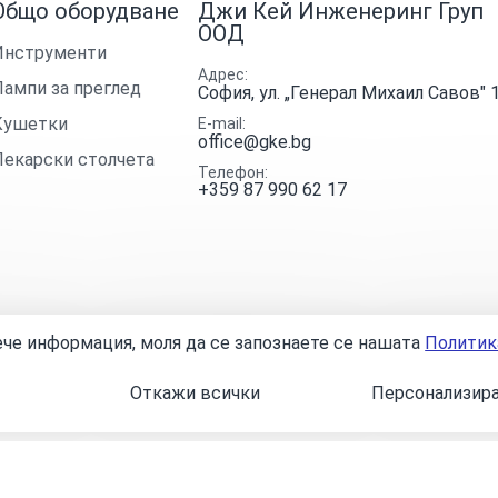
Общо оборудване
Джи Кей Инженеринг Груп
ООД
Инструменти
Адрес
Лампи за преглед
София, ул. „Генерал Михаил Савов" 
Кушетки
E-mail
office@gke.bg
Лекарски столчета
Телефон
+359 87 990 62 17
вече информация, моля да се запознаете се нашaтa
Политик
условия
Политика за поверителност
Онлайн разрешаване на 
Откажи всички
Персонализира
1 EUR = 1.95583 BGN