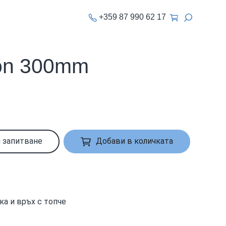
+359 87 990 62 17
on 300mm
 запитване
Добави в количката
а и връх с топче