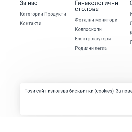
За нас
Гинекологични
столове
Категории Продукти
Фетални монитори
Контакти
Колпоскопи
Електрокаутери
Родилни легла
Този сайт използва бисквитки (cookies). За по
© 2024—2026 „Джи Кей Инженеринг Груп“ ООД
Общи 
Изработка на сайт върху
Creativiso® Xpress™
(v1.50.0)
* 