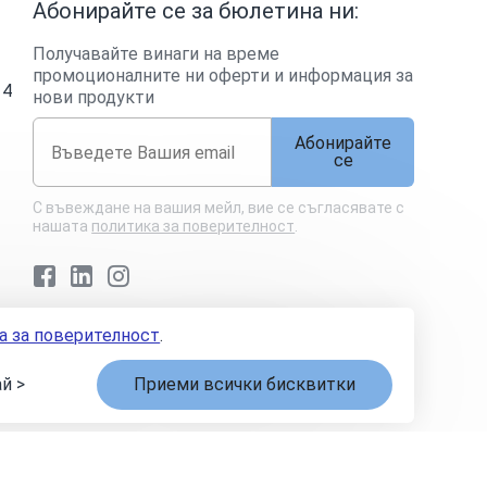
Абонирайте се за бюлетина ни:
Получавайте винаги на време
промоционалните ни оферти и информация за
14
нови продукти
Абонирайте
се
С въвеждане на вашия мейл, вие се съгласявате с
нашата
политика за поверителност
.
Facebook
LinkedIn
Instagram
а за поверителност
.
спорове
Управление на бисквитките
Карта на сайта
й >
Приеми всички бисквитки