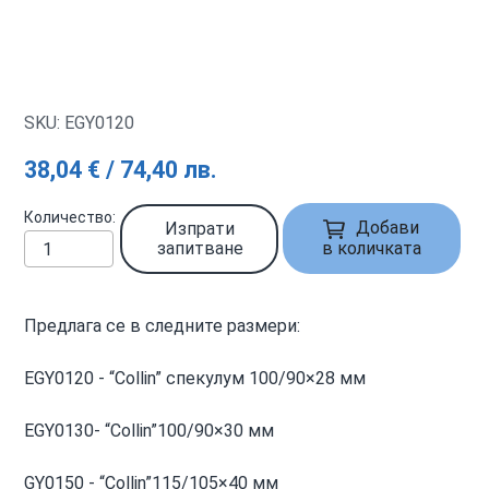
SKU: EGY0120
38,04 € / 74,40 лв.
Количество
Добави
Изпрати
запитване
в количката
Предлага се в следните размери:
EGY0120 - “Collin” спекулум 100/90×28 мм
EGY0130- “Collin”100/90×30 мм
GY0150 - “Collin”115/105×40 мм