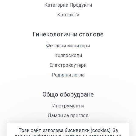
Категории Продукти
Контакти
Гинекологични столове
Фетални монитори
Колпоскопи
Електрокаутери
Родилни легла
Общо оборудване
Инструменти
Лампи за преглед
Кушетки
Този сайт използва бисквитки (cookies). За
Лекарски столчета