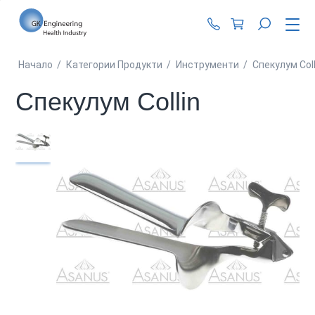
+359 87 990 62 1
Начало
/
Категории Продукти
/
Инструменти
/
Спекулум Coll
Спекулум Collin