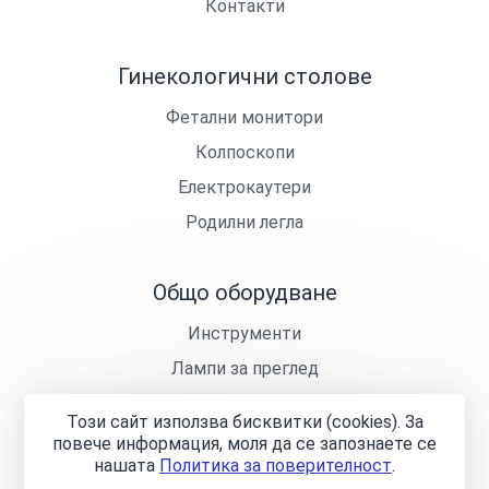
Контакти
Гинекологични столове
Фетални монитори
Колпоскопи
Електрокаутери
Родилни легла
Общо оборудване
Инструменти
Лампи за преглед
Кушетки
Този сайт използва бисквитки (cookies). За
Лекарски столчета
повече информация, моля да се запознаете се
нашaтa
Политика за поверителност
.