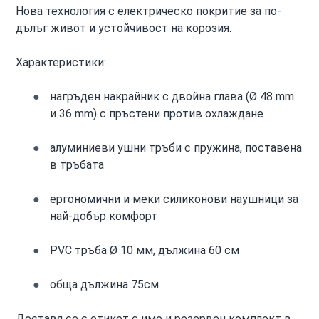
Нова технология с електрическо покритие за по-
дълъг живот и устойчивост на корозия.
Характеристики:
нагръден накрайник с двойна глава (Ø 48 mm
и 36 mm) с пръстени против охлаждане
алуминиеви ушни тръби с пружина, поставена
в тръбата
ергономични и меки силиконови наушници за
най-добър комфорт
PVC тръба Ø 10 мм, дължина 60 см
обща дължина 75см
Доставя се с етикет с име и резервен комплект в