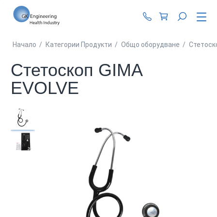
+359 87 990 62 1
Начало
/
Категории Продукти
/
Общо оборудване
/
Стетоск
Стетоскоп GIMA
EVOLVE