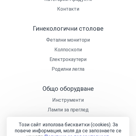
Контакти
Гинекологични столове
Фетални монитори
Колпоскопи
Електрокаутери
Родилни легла
Общо оборудване
Инструменти
Лампи за преглед
Кушетки
Този сайт използва бисквитки (cookies). За
Лекарски столчета
повече информация, моля да се запознаете се