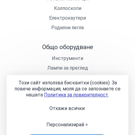
Колпоскопи
Електрокаутери
Родилни легла
Общо оборудване
Инструменти
Лампи за преглед
Кушетки
Този сайт използва бисквитки (cookies). За
Лекарски столчета
повече информация, моля да се запознаете се
нашaтa
Политика за поверителност
.
Откажи всички
Общи условия
Политика за поверителност
Онлайн
разрешаване на спорове
Управление на бисквитките
Карта на сайта
Персонализирай >
© 2024—2026 „Джи Кей Инженеринг Груп“ ООД