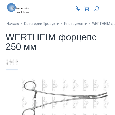
+359 87 990 62 1
Начало
/
Категории Продукти
/
Инструменти
/
WERTHEIM фо
WERTHEIM форцепс
250 мм