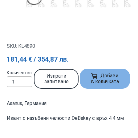
SKU: KL4890
181,44 € / 354,87 лв.
Количество
Добави
Изпрати
запитване
в количката
Asanus, Германия
Извит с назъбени челюсти DeBakey с връх 4.4 мм